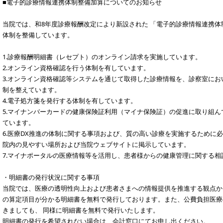
■電子的診療情報連携体制整備加算についてのお知らせ
当院では、和8年度診療報酬改定により新設された 「電子的診療情報連携
体制を整備しています。
1.診療報酬明細書（レセプト）のオンライン請求を実施しています。
2.オンライン資格確認を行う体制を有しています。
3.オンライン資格確認等システムを通じて取得した診療情報を、診察室に
制を整えています。
4.電子処方箋を発行する体制を有しています。
5.マイナンバーカードの健康保険証利用（マイナ保険証）の促進に取り組
ています。
6.医療DX推進の体制に関する事項および、質の高い診療を実施するために
院内の見やすい場所および当院ウェブサイトに掲示しています。
7.マイナポータルの医療情報等を活用し、患者様からの健康管理に関する相
・明細書の発行状況に関する事項
当院では、医療の透明性向上および患者さまへの情報提供を推進する観点か
の算定項目が分かる明細書を無料で発行しております。また、公費負担医療
きましても、 同様に明細書を無料で発行いたします。
明細書の発行を希望されない場合は、会計窓口にてお申し出ください。