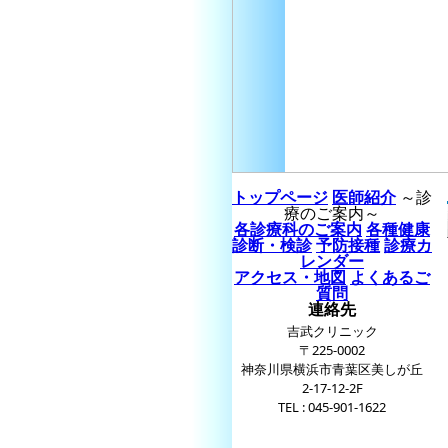
トップページ
医師紹介
～診
療のご案内～
各診療科のご案内
各種健康
診断・検診
予防接種
診療カ
レンダー
アクセス・地図
よくあるご
質問
連絡先
吉武クリニック
〒225-0002
神奈川県横浜市青葉区美しが丘
2-17-12-2F
TEL : 045-901-1622