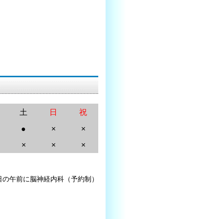
土
日
祝
●
×
×
×
×
×
日の午前に脳神経内科（予約制）