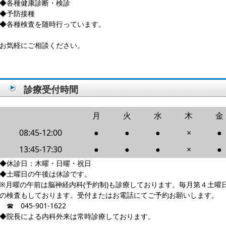
◆各種健康診断・検診
◆予防接種
◆各種検査を随時行っています。
お気軽にご相談ください。
診療受付時間
月
火
水
木
金
08:45-12:00
●
●
●
×
●
13:45-17:30
●
●
●
×
●
◆休診日：木曜・日曜・祝日
◆土曜日の午後は休診です。
※月曜の午前は脳神経内科(予約制)も診療しております。毎月第４土曜
の検査もしております。受付またはお電話にてご予約お願いします。
☎ 045-901-1622
◆院長による内科外来は常時診療しております。