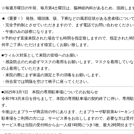
☆毎週月曜日の午前、毎月第4土曜日は、脳神経内科があるため、混雑しま
★《重要！》 発熱、咽頭痛、咳、下痢などの風邪症状がある患者様につい
・完全予約制とさせていただきますので、まず電話でお問い合わせください
・午後のみの診察になります。
※予約せず直接来院された場合でも時間を指定致しますので、指定された時
何卒ご了承いただけます様宜しくお願い致します。
■ウィルス対策として来院の皆様へのお願い
・感染防止のため必ずマスクの着用をお願いします。マスクを着用していない
の上着用していただきます。
・来院の際にまず体温の測定と手の消毒をお願いします。
・待合室では間隔を空けて椅子に座ってください。
■2025年3月1日 本院の専用駐車場についてのお知らせ
令和7年3月末日を持ちまして、本院の専用駐車場の契約終了に伴い、専用
す。
今後はたまプラーザ商店街の中にあります、たまプラーザ駅前第4パーキン
駐車場をご利用の方には、サービス券をお出ししますので、必要な方は受付
サービス券は当院の受付時からお一人様1時間につき1枚、最大