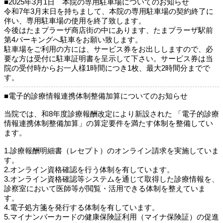
■2025年3月1日 本院の専用駐車場についてのお知らせ
令和7年3月末日を持ちまして、本院の専用駐車場の契約終了に
伴い、専用駐車場の使用を終了致します。
今後はたまプラーザ商店街の中にあります、たまプラーザ駅前
第4パーキングへ駐車をお願い致します。
駐車場をご利用の方には、サービス券をお出ししますので、必
要な方は受付に駐車証明書を呈示して下さい。サービス券は当
院の受付時からお一人様1時間につき1枚、最大2時間分までで
す。
■電子的診療情報連携体制整備加算についてのお知らせ
当院では、和8年度診療報酬改定により新設された 「電子的診療
情報連携体制整備加算」の算定要件を満たす体制を整備してい
ます。
1.診療報酬明細書（レセプト）のオンライン請求を実施していま
す。
2.オンライン資格確認を行う体制を有しています。
3.オンライン資格確認等システムを通じて取得した診療情報を、
診察室において医師等が閲覧・活用できる体制を整えていま
す。
4.電子処方箋を発行する体制を有しています。
5.マイナンバーカードの健康保険証利用（マイナ保険証）の促進