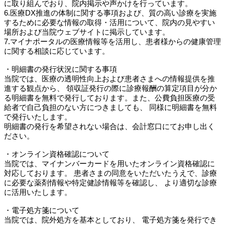
に取り組んでおり、院内掲示や声かけを行っています。
6.医療DX推進の体制に関する事項および、質の高い診療を実施
するために必要な情報の取得・活用について、院内の見やすい
場所および当院ウェブサイトに掲示しています。
7.マイナポータルの医療情報等を活用し、患者様からの健康管理
に関する相談に応じています。
・明細書の発行状況に関する事項
当院では、医療の透明性向上および患者さまへの情報提供を推
進する観点から、 領収証発行の際に診療報酬の算定項目が分か
る明細書を無料で発行しております。また、公費負担医療の受
給者で自己負担のない方につきましても、 同様に明細書を無料
で発行いたします。
明細書の発行を希望されない場合は、会計窓口にてお申し出く
ださい。
・オンライン資格確認について
当院では、マイナンバーカードを用いたオンライン資格確認に
対応しております。 患者さまの同意をいただいたうえで、診療
に必要な薬剤情報や特定健診情報等を確認し、 より適切な診療
に活用いたします。
・電子処方箋について
当院では、院外処方を基本としており、 電子処方箋を発行でき